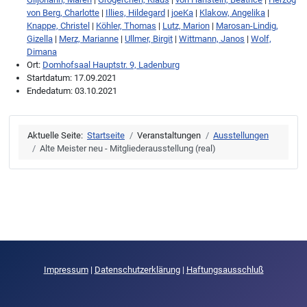
von Berg, Charlotte
|
Illies, Hildegard
|
joeKa
|
Klakow, Angelika
|
Knappe, Christel
|
Köhler, Thomas
|
Lutz, Marion
|
Marosan-Lindig,
Gizella
|
Merz, Marianne
|
Ullmer, Birgit
|
Wittmann, Janos
|
Wolf,
Dimana
Ort:
Domhofsaal Hauptstr. 9, Ladenburg
Startdatum:
17.09.2021
Endedatum:
03.10.2021
Aktuelle Seite:
Startseite
Veranstaltungen
Ausstellungen
Alte Meister neu - Mitgliederausstellung (real)
Impressum
|
Datenschutzerklärung
|
Haftungsausschluß