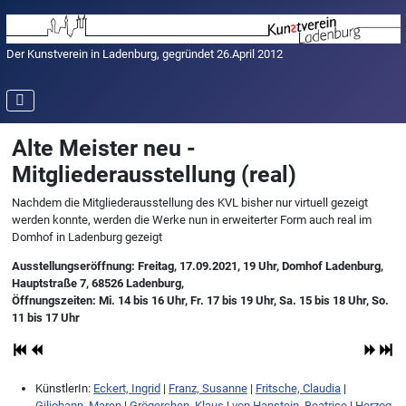
Der Kunstverein in Ladenburg, gegründet 26.April 2012
Alte Meister neu -
Mitgliederausstellung (real)
Nachdem die Mitgliederausstellung des KVL bisher nur virtuell gezeigt
werden konnte, werden die Werke nun in erweiterter Form auch real im
Domhof in Ladenburg gezeigt
Ausstellungseröffnung: Freitag, 17.09.2021, 19 Uhr, Domhof Ladenburg,
Hauptstraße 7, 68526 Ladenburg,
Öffnungszeiten: Mi. 14 bis 16 Uhr, Fr. 17 bis 19 Uhr, Sa. 15 bis 18 Uhr, So.
11 bis 17 Uhr
KünstlerIn:
Eckert, Ingrid
|
Franz, Susanne
|
Fritsche, Claudia
|
Giljohann, Maren
|
Grögerchen, Klaus
|
von Hanstein, Beatrice
|
Herzog