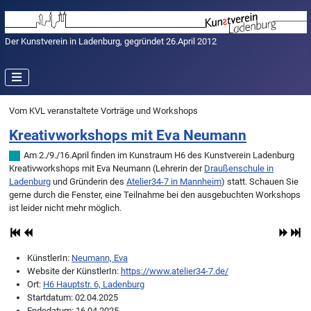
Der Kunstverein in Ladenburg, gegründet 26.April 2012
Vom KVL veranstaltete Vorträge und Workshops
Kreativworkshops mit Eva Neumann
Am 2./9./16.April finden im Kunstraum H6 des Kunstverein Ladenburg
Kreativworkshops mit Eva Neumann (Lehrerin der
Draußenschule in
Ladenburg
und Gründerin des
Atelier34-7 in Mannheim
) statt. Schauen Sie
gerne durch die Fenster, eine Teilnahme bei den ausgebuchten Workshops
ist leider nicht mehr möglich.
KünstlerIn:
Neumann, Eva
Website der KünstlerIn:
https://www.atelier34-7.de/
Ort:
H6 Hauptstr. 6, Ladenburg
Startdatum:
02.04.2025
Endedatum:
16.04.2025